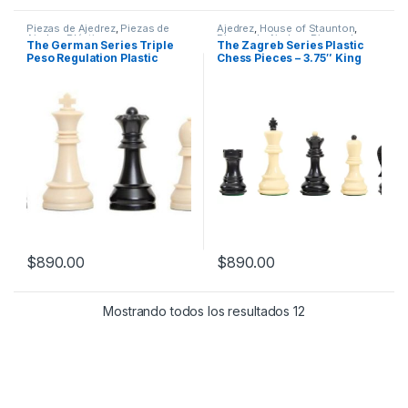
Piezas de Ajedrez
,
Piezas de
Ajedrez
,
House of Staunton
,
Ajedrez Plástico
Piezas de Ajedrez
,
Piezas de
The German Series Triple
The Zagreb Series Plastic
Ajedrez Plástico
Peso Regulation Plastic
Chess Pieces – 3.75″ King
Chess Pieces – 3.75″ King
$
890.00
$
890.00
Mostrando todos los resultados 12