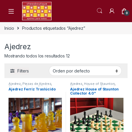
Skip to navigation
Skip to content
0
Inicio
Productos etiquetados “Ajedrez”
Ajedrez
Mostrando todos los resultados 12
Filters
Ajedrez
,
Piezas de Ajedrez
,
Ajedrez
,
House of Staunton
,
Piezas de Ajedrez Plástico
Piezas de Ajedrez
,
Piezas de
Ajedrez Ferriz Traslúcido
Ajedrez House of Staunton
Ajedrez Plástico
Collector 4.0”