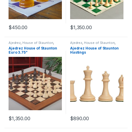
$
450.00
$
1,350.00
Ajedrez
,
House of Staunton
,
Ajedrez
,
House of Staunton
,
Piezas de Ajedrez
,
Piezas de
Piezas de Ajedrez
,
Piezas de
Ajedrez House of Staunton
Ajedrez House of Staunton
Ajedrez Plástico
Ajedrez Plástico
Euro 3.75”
Hastings
$
1,350.00
$
890.00