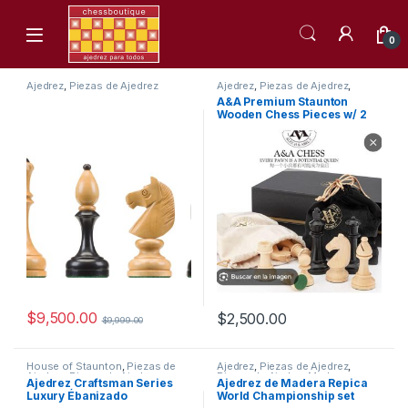
Skip to navigation
Skip to content
0
Ajedrez
,
Piezas de Ajedrez
Ajedrez
,
Piezas de Ajedrez
,
Madera
Piezas de Ajedrez Madera
A&A Premium Staunton
Wooden Chess Pieces w/ 2
Extra Queen – King Height
3.75″/9.5cm
$
9,500.00
$
2,500.00
$
9,999.00
House of Staunton
,
Piezas de
Ajedrez
,
Piezas de Ajedrez
,
Ajedrez
,
Piezas de Ajedrez
Piezas de Ajedrez Madera
Ajedrez Craftsman Series
Ajedrez de Madera Repica
Madera
Luxury Ébanizado
World Championship set