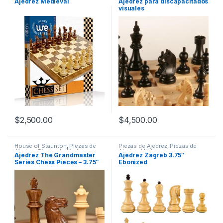
Ajedrez Medieval
Ajedrez para discapacitados
Ajedrez Plástico
,
Tableros
visuales
$
2,500.00
$
4,500.00
House of Staunton
,
Piezas de
Piezas de Ajedrez
,
Piezas de
Ajedrez
,
Piezas de Ajedrez
Ajedrez Madera
Ajedrez The Grandmaster
Ajedrez Zagreb 3.75″
Madera
Series Chess Pieces – 3.75″
Ebonized
King