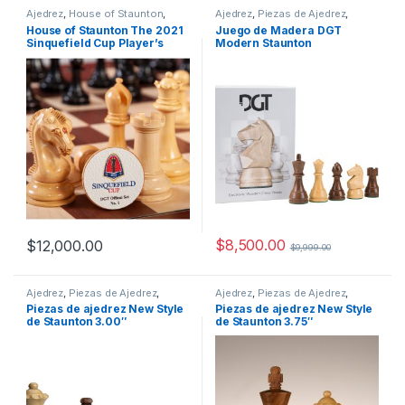
Ajedrez
,
House of Staunton
,
Ajedrez
,
Piezas de Ajedrez
,
Piezas de Ajedrez Madera
Piezas de Ajedrez Madera
House of Staunton The 2021
Juego de Madera DGT
Sinquefield Cup Player’s
Modern Staunton
Edition Chess Pieces con
Caja
$
8,500.00
$
12,000.00
$
9,999.00
Ajedrez
,
Piezas de Ajedrez
,
Ajedrez
,
Piezas de Ajedrez
,
Piezas de Ajedrez Madera
Piezas de Ajedrez Madera
Piezas de ajedrez New Style
Piezas de ajedrez New Style
de Staunton 3.00″
de Staunton 3.75″