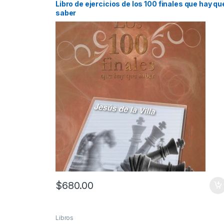
Libro de ejercicios de los 100 finales que hay qu
saber
$
680.00
Libros