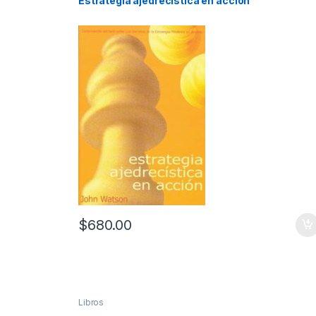
Estrategia ajedrecística en acción
$
680.00
Libros