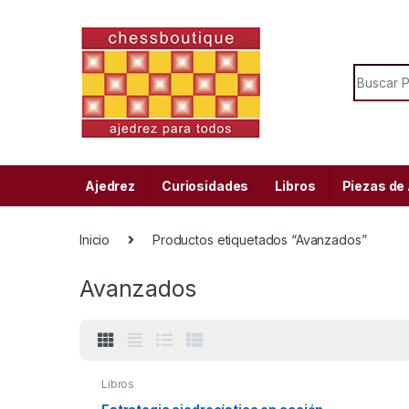
Skip to navigation
Skip to content
Search f
Ajedrez
Curiosidades
Libros
Piezas de
Inicio
Productos etiquetados “Avanzados”
Avanzados
Libros