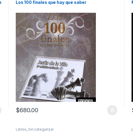
e
Los 100 finales que hay que saber
$
680.00
Libros
,
Sin categorizar