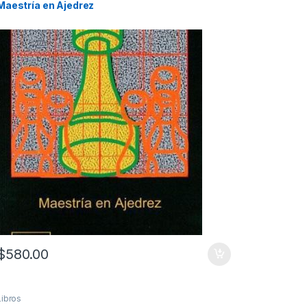
Maestría en Ajedrez
$
580.00
Libros