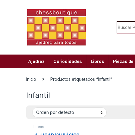
Skip to navigation
Skip to content
Search f
Ajedrez
Curiosidades
Libros
Piezas de
Inicio
Productos etiquetados “Infantil”
Infantil
Libros