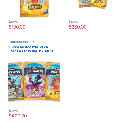
$
200.00
$
400.00
$
150.00
$
280.00
Curiosidades
,
Lorcana
3 Sobres Booster Pack
Lorcana Into the Inklands
$
600.00
$
400.00