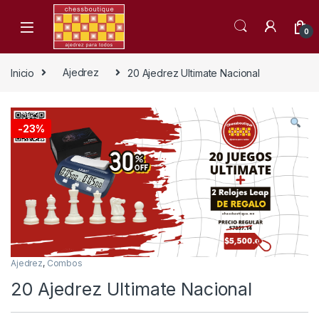
Skip to navigation
Skip to content
0
Inicio
Ajedrez
20 Ajedrez Ultimate Nacional
-
23%
Ajedrez
,
Combos
20 Ajedrez Ultimate Nacional