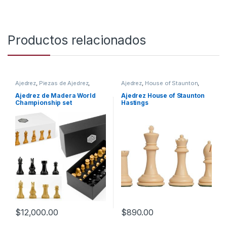
Productos relacionados
Ajedrez
,
Piezas de Ajedrez
,
Ajedrez
,
House of Staunton
,
Piezas de Ajedrez Madera
Piezas de Ajedrez
,
Piezas de
Ajedrez Plástico
Ajedrez de Madera World
Ajedrez House of Staunton
Championship set
Hastings
$
12,000.00
$
890.00