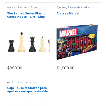
Ajedrez
,
House of Staunton
,
Ajedrez
,
Piezas de Ajedrez
,
Piezas de Ajedrez
,
Piezas de
Temáticos
Ajedrez Plástico
The Zagreb Series Plastic
Ajedrez Marvel
Chess Pieces – 3.75″ King
$
890.00
$
1,900.00
Ajedrez
,
Curiosidades
Caja House of Stauton para
ajedrez con tapa deslizable
Elm Burl Luxe