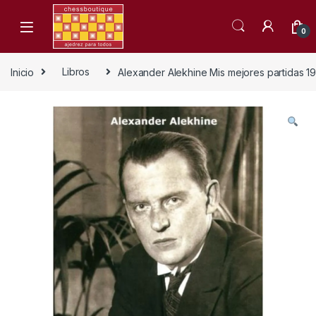
Skip to navigation
Skip to content
0
Inicio
Libros
Alexander Alekhine Mis mejores partidas 1