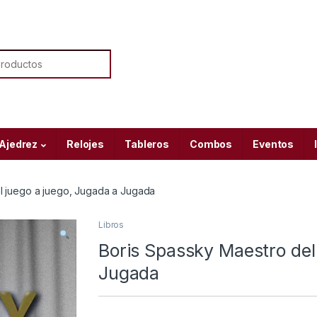
or:
 Ajedrez
Relojes
Tableros
Combos
Eventos
l juego a juego, Jugada a Jugada
Libros
Boris Spassky Maestro del
Jugada