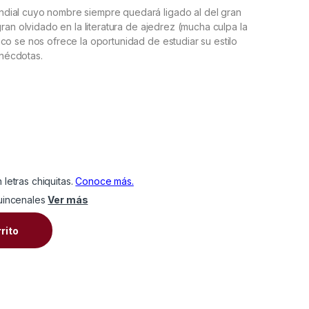
dial cuyo nombre siempre quedará ligado al del gran
ran olvidado en la literatura de ajedrez (mucha culpa la
co se nos ofrece la oportunidad de estudiar su estilo
anécdotas.
uincenales
Ver más
ugada a Jugada quantity
rrito