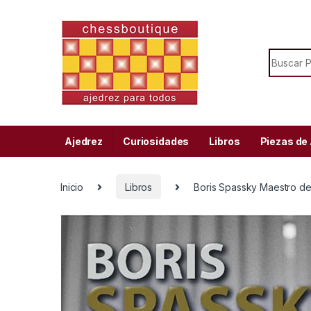
Skip to navigation
Skip to content
Search f
Ajedrez
Curiosidades
Libros
Piezas de
Inicio
Libros
Boris Spassky Maestro de