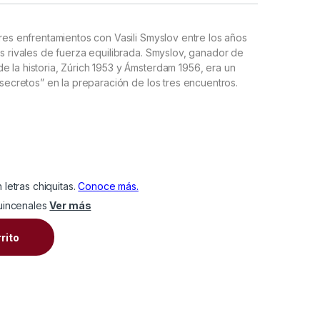
tres enfrentamientos con Vasili Smyslov entre los años
os rivales de fuerza equilibrada. Smyslov, ganador de
e la historia, Zúrich 1953 y Ámsterdam 1956, era un
 secretos” en la preparación de los tres encuentros.
uincenales
Ver más
L CAMPEONATO DEL MUNDO quantity
rrito