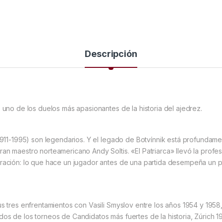
Descripción
e uno de los duelos más apasionantes de la historia del ajedrez.
 (1911-1995) son legendarios. Y el legado de Botvínnik está profunda
an maestro norteamericano Andy Soltis. «El Patriarca» llevó la profes
aración: lo que hace un jugador antes de una partida desempeña un p
s tres enfrentamientos con Vasili Smyslov entre los años 1954 y 1958,
os de los torneos de Candidatos más fuertes de la historia, Zúrich 19