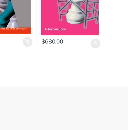
$
680.00