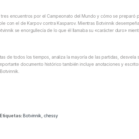
bre tres encuentros por el Campeonato del Mundo y cómo se preparó 
ble con el de Karpov contra Kasparov. Mientras Botvinnik desempeñ
otvinnik se enorgullecía de lo que él llamaba su «carácter duro» mie
stas de todos los tiempos, analiza la mayoría de las partidas, desvela
e importante documento histórico también incluye anotaciones y escri
Botvinnik.
Etiquetas:
Botvinnik
,
chessy