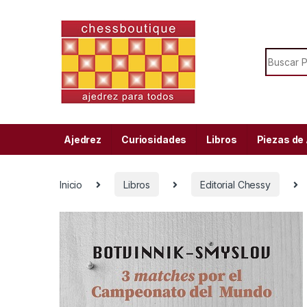
Skip to navigation
Skip to content
Search f
Ajedrez
Curiosidades
Libros
Piezas de
Inicio
Libros
Editorial Chessy