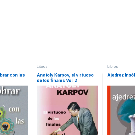
Libros
Libros
brar con las
Anatoly Karpov, el virtuoso
Ajedrez Insól
de los finales Vol. 2