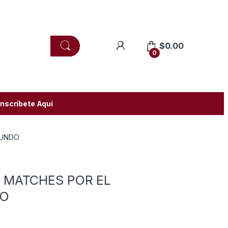
$
0.00
0
Inscríbete Aquí
MUNDO
 MATCHES POR EL
DO