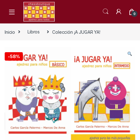
Skip to navigation
Skip to content
0
Inicio
Libros
Colección ¡A JUGAR YA!
-
58%