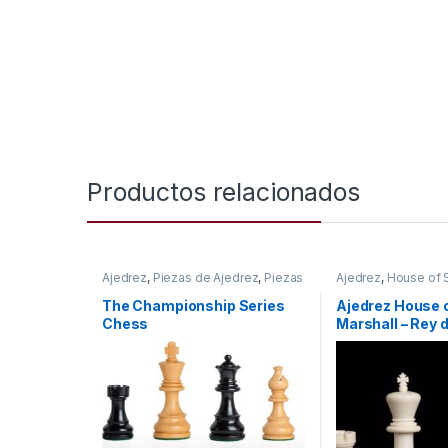
Productos relacionados
Ajedrez
,
Piezas de Ajedrez
,
Piezas
Ajedrez
,
House of 
de Ajedrez Madera
de Ajedrez
,
Piezas
Plástico
The Championship Series
Ajedrez House 
Chess
Marshall – Rey d