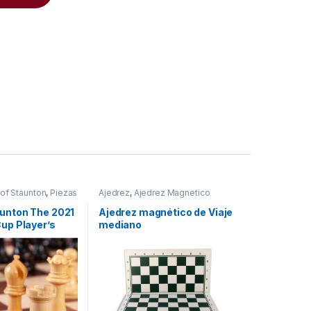
of Staunton
,
Piezas
Ajedrez
,
Ajedrez Magnetico
era
aunton The 2021
Ajedrez magnético de Viaje
Cup Player’s
mediano
s Pieces con