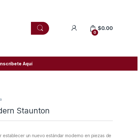
$
0.00
0
Inscríbete Aquí
a
ern Staunton
por establecer un nuevo estándar moderno en piezas de