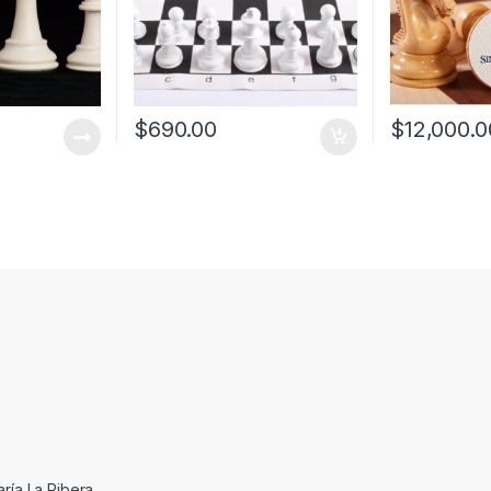
$
690.00
$
12,000.0
ría La Ribera,