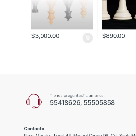
$
3,000.00
$
890.00
Tienes preguntas? Llámanos!
55418626, 55505858
Contacto
Plaza Morisko, Local 44, Manuel Carpio 99, Col. Santa Ma