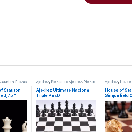
Staunton
,
Piezas
Ajedrez
,
Piezas de Ajedrez
,
Piezas
Ajedrez
,
House 
 de Ajedrez
de Ajedrez Plástico
de Ajedrez Mad
of Stauton
Ajedrez Ultimate Nacional
House of St
e 3,75 “
Triple Pes0
Sinquefield 
Edition Ches
Caja