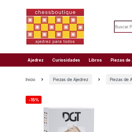
Skip to navigation
Skip to content
Search f
Ajedrez
Curiosidades
Libros
Piezas de
Inicio
Piezas de Ajedrez
Piezas de 
-
15%