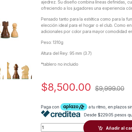
ajedrez. Su diseño combina líneas definidas, cu
ofreciendo a los jugadores una experiencia cóm
Pensado tanto para la estética como para la fun
elección ideal para el hogar o el club. Como e
adicionales por color para mayor comodidad en
Peso: 1310g
Altura del Rey: 95 mm (3.7)
*tablero no incluido
$
8,500.00
$
9,999.00
Desde $229.05 pesos qu
Juego de Madera DGT Modern Staunton qua
Añadir al ca