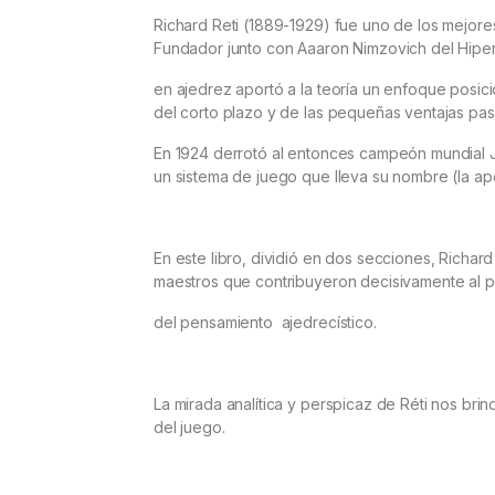
Richard Reti (1889-1929) fue uno de los mejore
Fundador junto con Aaaron Nimzovich del Hip
en ajedrez aportó a la teoría un enfoque posici
del corto plazo y de las pequeñas ventajas pas
En 1924 derrotó al entonces campeón mundial 
un sistema de juego que lleva su nombre (la ape
En este libro, dividió en dos secciones, Richard
maestros que contribuyeron decisivamente al 
del pensamiento ajedrecístico.
La mirada analítica y perspicaz de Réti nos brind
del juego.