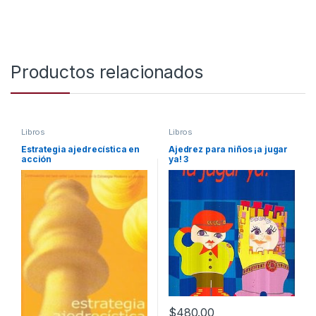
Productos relacionados
Libros
Libros
Estrategia ajedrecística en
Ajedrez para niños ¡a jugar
acción
ya! 3
$
480.00